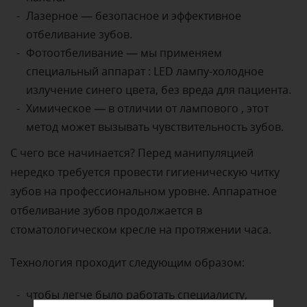
Лазерное — безопасное и эффективное
отбеливание зубов.
Фотоотбеливание — мы применяем
специальный аппарат : LED лампу-холодное
излучение синего цвета, без вреда для пациента.
Химическое — в отличии от лампового , этот
метод может вызывать чувствительность зубов.
С чего все начинается? Перед манипуляцией
нередко требуется провести гигиеническую читку
зубов на профессиональном уровне. Аппаратное
отбеливание зубов продолжается в
стоматологическом кресле на протяжении часа.
Технология проходит следующим образом:
чтобы легче было работать специалисту,