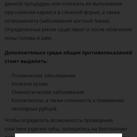
данной процедуры или отложить её выполнение
при наличии кариеса в сложной форме, а также
остеомиелита (заболевания костной ткани).
Определенные риски существуют и после облучения
зоны головы и шеи.
Дополнительно среди общих противопоказаний
стоит выделить:
Психические заболевания.
Болезни крови.
Онкологические заболевания.
Коллагенозы, а также склонность к появлению
келоидных рубцов.
Чтобы определить возможность проведения
пластики уздечки губы, запишитесь на бесплатную