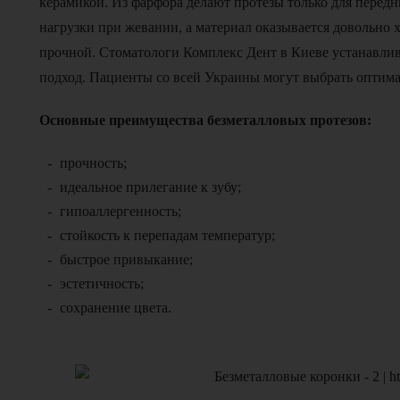
керамикой. Из фарфора делают протезы только для передн
нагрузки при жевании, а материал оказывается довольно
прочной. Стоматологи Комплекс Дент в Киеве устанавли
подход. Пациенты со всей Украины могут выбрать оптима
Основные преимущества безметалловых протезов:
прочность;
идеальное прилегание к зубу;
гипоаллергенность;
стойкость к перепадам температур;
быстрое привыкание;
эстетичность;
сохранение цвета.