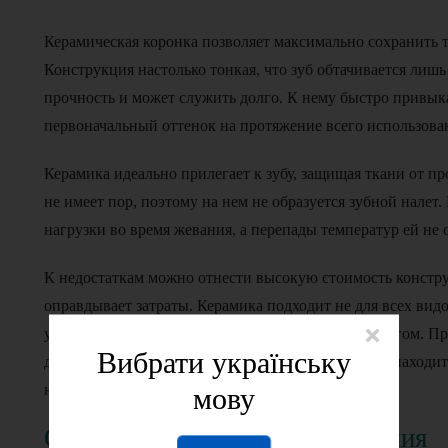
Керамическая коронка позволяет максимально сохранить 
Конструкция настолько тонкая, что зуб обтачивается лишь
прочность и может служить долго. К нему быстро привыка
первоначальный оттенок на протяжение всего использова
Керамика идеально прилегает к зубу, защищая ткани от 
не имеет пор, поэтому на нем не образуется зубной налет.
нагрузки во время жевания, а перепады температур ей не
К недостаткам можно отнести высокую стоимость констру
оправдывает затраты. Керамика подходит не для всех вид
установкой обязательна консультация со стоматологом. 
Вибрати українську
дент в Днепровском районе Киева. Наша клиника находит
неподалеку от массива Воскресенка.
мову
Основные этапы протезирования