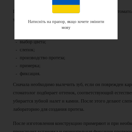
Протезирование начинается только после осмотра стомато
то процесс происходит поэтапно:
Натисніть на прапор, якщо хочете змінити
мову
подготовка ротовой полости;
выбор цвета;
слепок;
производство протеза;
примерка;
фиксация.
Сначала необходимо вылечить зуб, если он поврежден кари
стоматолог подбирает оттенок, соответствующий естестве
убирается зубной налет и камни. После этого делают сле
лабораторию для создания протеза.
После изготовления конструкцию примеряют и при необхо
происходит установка и окончательная фиксация протезов