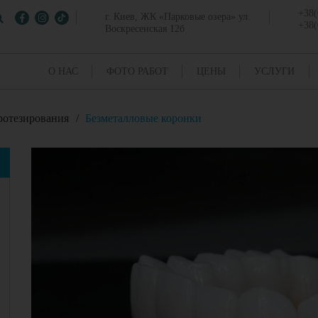
+38(
г. Киев, ЖК «Парковые озера» ул.
+38(
Воскресенская 12б
О НАС
ФОТО РАБОТ
ЦЕНЫ
УСЛУГИ
ротезирования
/
Безметалловые коронки