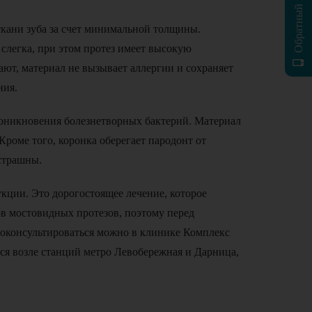
Обратный звонок
ткани зуба за счет минимальной толщины.
 слегка, при этом протез имеет высокую
ют, материал не вызывает аллергии и сохраняет
ния.
проникновения болезнетворных бактерий. Материал
 Кроме того, коронка оберегает пародонт от
 страшны.
кции. Это дорогостоящее лечение, которое
ов мостовидных протезов, поэтому перед
Проконсультироваться можно в клинике Комплекс
ся возле станций метро Левобережная и Дарница,