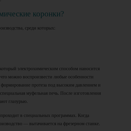
амические коронки?
оизводства, среди которых:
а который электрохимическим способом наносится
 что можно воспроизвести любые особенности
й формирование протеза под высоким давлением и
 специальная муфельная печь. После изготовления
ают глазурью.
проходит в специальных программах. Когда
роизводство — вытачивается на фрезерном станке.