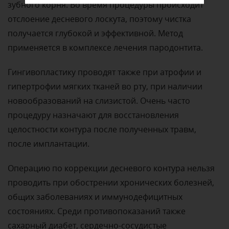
зубного корня. Во время процедуры происходит
отслоение десневого лоскута, поэтому чистка
получается глубокой и эффективной. Метод
применяется в комплексе лечения пародонтита.
Гингивопластику проводят также при атрофии и
гипертрофии мягких тканей во рту, при наличии
новообразований на слизистой. Очень часто
процедуру назначают для восстановления
целостности контура после полученных травм,
после имплантации.
Операцию по коррекции десневого контура нельзя
проводить при обострении хронических болезней,
общих заболеваниях и иммунодефицитных
состояниях. Среди противопоказаний также
сахарный диабет, сердечно-сосудистые