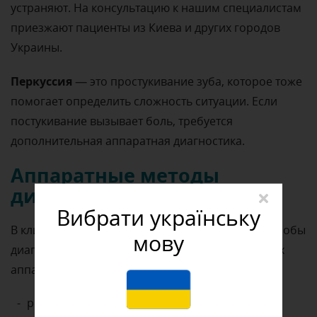
устраняют. На консультацию к нашим специалистам
приезжают пациенты из Киева и других городов
Украины.
Перкуссия
— это простукивание зуба, которое тоже
помогает определить сложность ситуации. Если
постукивание вызывает боль, требуется
дополнительная аппаратная диагностика.
Аппаратные методы
диагностики кариеса
Вибрати українську
В клинике Complex Dent применяют разные способы
мову
диагностики по доступной цене. Среди основных
аппаратных методов:
рентгенография;