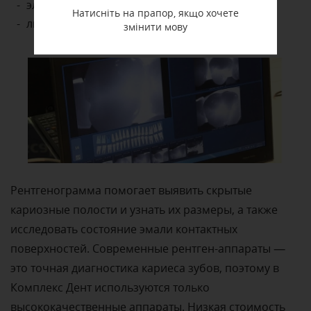
электроодонтометрия;
Натисніть на прапор, якщо хочете
люминесцентный метод.
змінити мову
Рентгенограмма помогает выявить скрытые
кариозные полости и узнать их размеры, а также
исследовать состояние эмали контактных
поверхностей. Современные рентген-аппараты —
это точная диагностика кариеса зубов, поэтому в
Комплекс Дент используются только
высококачественные аппараты. Низкая стоимость