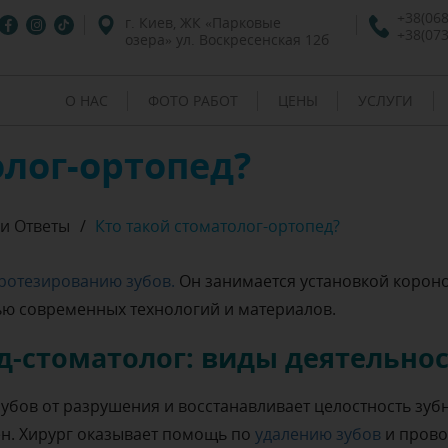
+38(068
г. Киев, ЖК «Парковые
+38(073
озера» ул. Воскресенская 12б
О НАС
ФОТО РАБОТ
ЦЕНЫ
УСЛУГИ
олог-ортопед?
и Ответы
/
Кто такой стоматолог-ортопед?
ротезированию зубов.
Он занимается установкой коронок
ю современных технологий и материалов.
д-стоматолог: виды деятельно
убов от разрушения и восстанавливает целостность зубн
ен. Хирург оказывает помощь по
удалению зубов
и прово