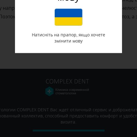
у направляет терапевт. Чтобы привести в порядок челюс
оэтому сначала терапевт лечит кариес и пародонтоз, а 
Натисніть на прапор, якщо хочете
змінити мову
тологии COMPLEX DENT Вас ждет отличный сервис и доброжела
ованный коллектив, способный предоставить комфорт и удобст
визита.