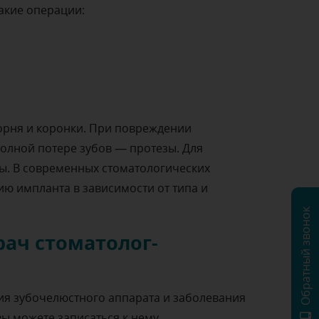
такие операции:
орня и коронки. При повреждении
полной потере зубов — протезы. Для
ы. В современных стоматологических
ию импланта в зависимости от типа и
Обратный звонок
рач стоматолог-
я зубочелюстного аппарата и заболевания
 вы можете записаться к нему