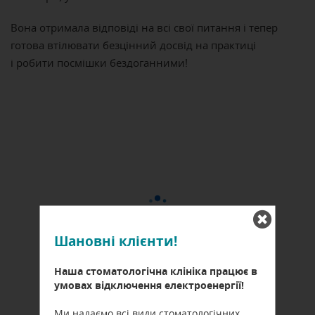
Вона отримала відповіді на всі свої питання і тепер
готова втілювати безцінний досвід на практиці
і робити посмішки бездоганними!
Шановні клієнти!
Наша стоматологічна клініка працює в
умовах відключення електроенергії!
Ми надаємо всі види стоматологічних