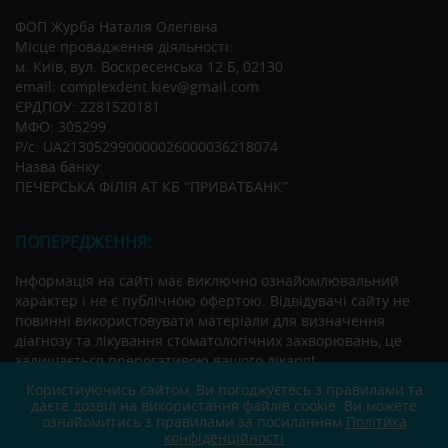
ФОП Журба Наталія Олегівна
Місце провадження діяльності:
м. Київ, вул. Воскресенська 12 Б, 02130.
email: complexdent.kiev@gmail.com
ЄРДПОУ: 2281520181
МФО: 305299
Р/c: UA213052990000026000036218074
Назва банку:
ПЕЧЕРСЬКА ФІЛІЯ АТ КБ “ПРИВАТБАНК”
ПОПЕРЕДЖЕННЯ:
Інформація на сайті має виключно ознайомлювальний
характер і не є публічною офертою. Відвідувачі сайту не
повинні використовувати матеріали для визначення
діагнозу та лікування стоматологічних захворювань, це
залишається прерогативою вашого лікаря!
Користиуючись сайтом, Ви погоджуєтесь з правилами та
ЗАХИСТ ПЕРСОНАЛЬНИХ ДАНИХ
даєте дозвіл на використання файлів cookie. Ви можете
ознайомитись з правилами за посиланням
Політика
конфіденційності
Користувача угода