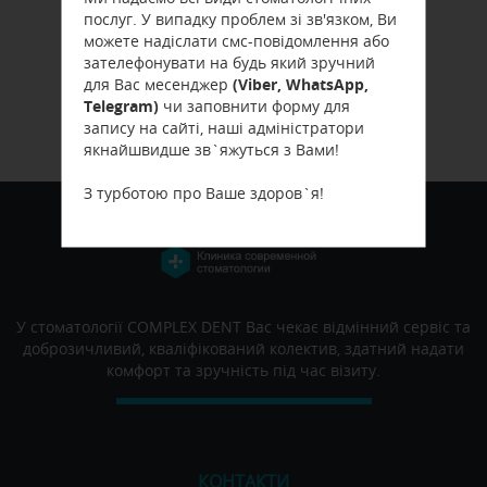
послуг. У випадку проблем зі зв'язком, Ви
можете надіслати смс-повідомлення або
зателефонувати на будь який зручний
(Viber, WhatsApp,
для Вас месенджер
Telegram)
чи заповнити форму для
запису на сайті, наші адміністратори
якнайшвидше зв`яжуться з Вами!
З турботою про Ваше здоров`я!
У стоматології COMPLEX DENT Вас чекає відмінний сервіс та
доброзичливий, кваліфікований колектив, здатний надати
комфорт та зручність під час візиту.
КОНТАКТИ