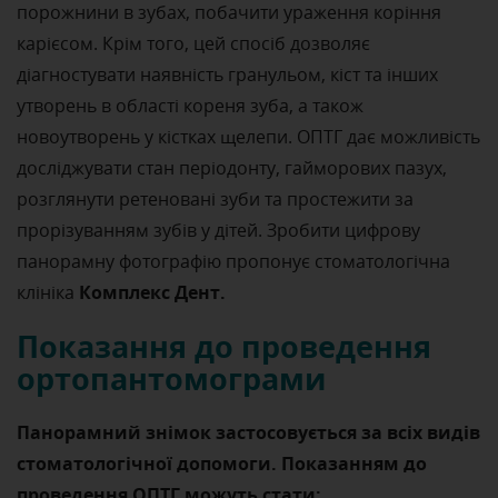
порожнини в зубах, побачити ураження коріння
карієсом. Крім того, цей спосіб дозволяє
діагностувати наявність гранульом, кіст та інших
утворень в області кореня зуба, а також
новоутворень у кістках щелепи. ОПТГ дає можливість
досліджувати стан періодонту, гайморових пазух,
розглянути ретеновані зуби та простежити за
прорізуванням зубів у дітей. Зробити цифрову
панорамну фотографію пропонує стоматологічна
Комплекс Дент.
клініка
Показання до проведення
ортопантомограми
Панорамний знімок застосовується за всіх видів
стоматологічної допомоги. Показанням до
проведення ОПТГ можуть стати: