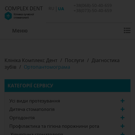
+38(068)-50-40-659
RU
UA
+38(073)-50-40-659
Меню
Клініка Комплекс Дент
/
Послуги
/
Діагностика
зубів
/
Ортопантомограма
КАТЕГОРІЇ СЕРВІСУ
Усі види протезування
Дитяча стоматологія
Ортодонтія
Профілактика та гігієна порожнини рота
Хірургічна стоматологія