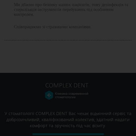
Ми дбаємо про безпеку наших пацієнтів, тому дезінфекція та
стерилізація інструментів перебувають під особливим
контролем.
Співпрацюємо зі страховими компаніями.
У стоматології COMPLEX DENT Вас чекає відмінний сервіс та
доброзичливий, кваліфікований колектив, здатний надати
комфорт та зручність під час візиту.