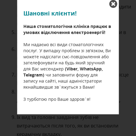
різноманітних матеріалів, ви можете проводити
Шановні клієнти!
підготовчі заходи для зубів під час
встановлення коронки;
Наша стоматологічна клініка працює в
Завдяки вкладці навіть досить великі отвори в
умовах відключення електроенергії!
зубах хворого ви можете добре закладати;
Ми надаємо всі види стоматологічних
Виріб не здатний змінити свій колір під
послуг. У випадку проблем зі зв'язком, Ви
можете надіслати смс-повідомлення або
впливом різноманітних фарбуючих
зателефонувати на будь який зручний
компонентів;
(Viber, WhatsApp,
для Вас месенджер
Після того, як встановили вкладки не має місце
Telegram)
чи заповнити форму для
запису на сайті, наші адміністратори
їх полімеризація або усадження;
якнайшвидше зв`яжуться з Вами!
Кладки є більш міцними і в той же час
З турботою про Ваше здоров`я!
,
довговічними, і їх вартість у Києві доступна
порівнюючи із зубною пломбою;
Їх вид та головні завдання зубів не
витрачаються після того, як ви встановили
керамічну вкладку.