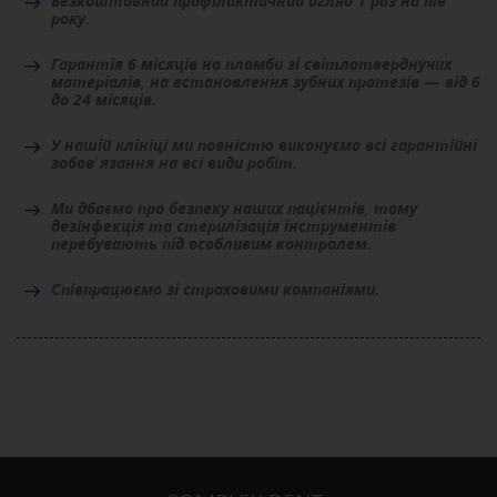
Безкоштовний профілактичний огляд 1 раз на пів
року.
Гарантія 6 місяців на пломби зі світлотверднучих
матеріалів, на встановлення зубних протезів — від 6
до 24 місяців.
У нашій клініці ми повністю виконуємо всі гарантійні
зобов’язання на всі види робіт.
Ми дбаємо про безпеку наших пацієнтів, тому
дезінфекція та стерилізація інструментів
перебувають під особливим контролем.
Співпрацюємо зі страховими компаніями.