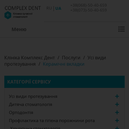
+38(068)-50-40-659
RU
UA
+38(073)-50-40-659
Меню
Клініка Комплекс Дент
/
Послуги
/
Усі види
протезування
/
Керамічні вкладки
КАТЕГОРІЇ СЕРВІСУ
Усі види протезування
Дитяча стоматологія
Ортодонтія
Профілактика та гігієна порожнини рота
Хірургічна стоматологія