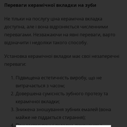
Переваги керамічної вкладки на зуби
Не тільки на послугу ціна керамічна вкладка
доступна, але і вона відрізняється численними
перевагами. Незважаючи на явні переваги, варто
відзначити і недоліки такого способу.
Установка керамічної вкладки має свої незаперечні
переваги:
Підвищена естетичність виробу, що не
витрачається з часом;
Довершена сумісність зубного протезу та
керамічної вкладки;
Знижена зношування зубних емалей (вона
майже не піддається стирання);
При застосуванні вкладки, виконаних з