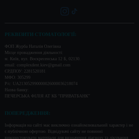
РЕКВІЗИТИ СТОМАТОЛОГІЇ:
ФОП Журба Наталія Олегівна
Місце провадження діяльності:
м. Київ, вул. Воскресенська 12 Б, 02130.
email: complexdent.kiev@gmail.com
ЄРДПОУ: 2281520181
МФО: 305299
Р/c: UA213052990000026000036218074
Назва банку:
ПЕЧЕРСЬКА ФІЛІЯ АТ КБ “ПРИВАТБАНК”
ПОПЕРЕДЖЕННЯ:
Інформація на сайті має виключно ознайомлювальний характер і не
є публічною офертою. Відвідувачі сайту не повинні
використовувати матеріали для визначення діагнозу та лікування