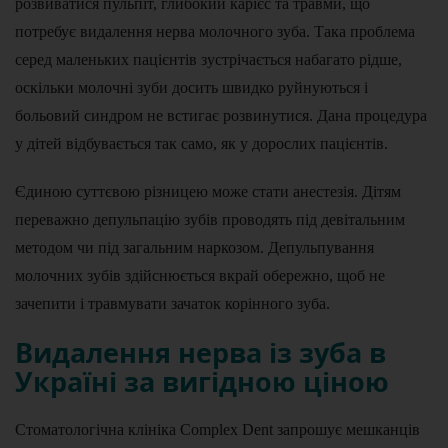
розвиватися пульпіт, глибокий карієс та травми, що
потребує видалення нерва молочного зуба. Така проблема
серед маленьких пацієнтів зустрічається набагато рідше,
оскільки молочні зуби досить швидко руйнуються і
больовий синдром не встигає розвинутися. Дана процедура
у дітей відбувається так само, як у дорослих пацієнтів.
Єдиною суттєвою різницею може стати анестезія. Дітям
переважно депульпацію зубів проводять під девітальним
методом чи під загальним наркозом. Депульпування
молочних зубів здійснюється вкрай обережно, щоб не
зачепити і травмувати зачаток корінного зуба.
Видалення нерва із зуба в
Україні за вигідною ціною
Стоматологічна клініка Complex Dent запрошує мешканців