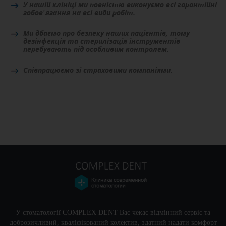
У нашій клініці ми повністю виконуємо всі гарантійні
зобов’язання на всі види робіт.
Ми дбаємо про безпеку наших пацієнтів, тому
дезінфекція та стерилізація інструментів
перебувають під особливим контролем.
Співпрацюємо зі страховими компаніями.
У стоматології COMPLEX DENT Вас чекає відмінний сервіс та
доброзичливий, кваліфікований колектив, здатний надати комфорт