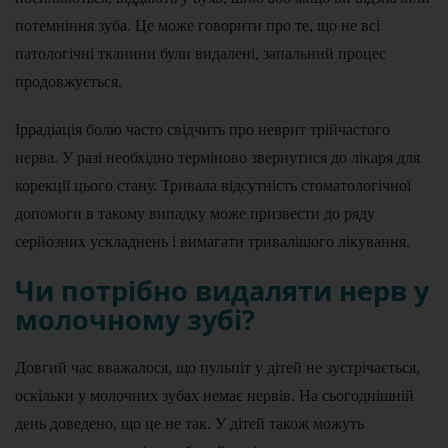
потемніння зуба. Це може говорити про те, що не всі
патологічні тканини були видалені, запальний процес
продовжується.
Іррадіація болю часто свідчить про неврит трійчастого
нерва. У разі необхідно терміново звернутися до лікаря для
корекції цього стану. Тривала відсутність стоматологічної
допомоги в такому випадку може призвести до ряду
серйозних ускладнень і вимагати тривалішого лікування.
Чи потрібно видаляти нерв у
молочному зубі?
Довгий час вважалося, що пульпіт у дітей не зустрічається,
оскільки у молочних зубах немає нервів. На сьогоднішній
день доведено, що це не так. У дітей також можуть