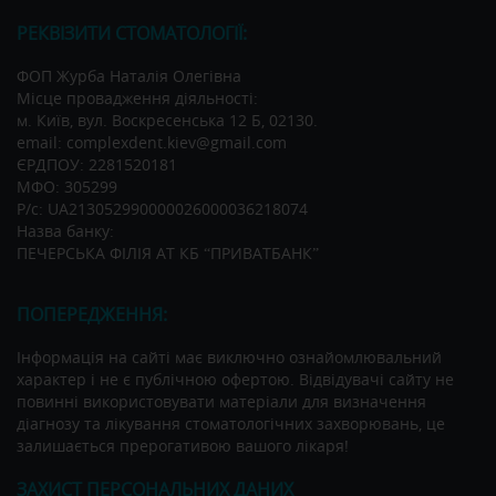
РЕКВІЗИТИ СТОМАТОЛОГІЇ:
ФОП Журба Наталія Олегівна
Місце провадження діяльності:
м. Київ, вул. Воскресенська 12 Б, 02130.
email: complexdent.kiev@gmail.com
ЄРДПОУ: 2281520181
МФО: 305299
Р/c: UA213052990000026000036218074
Назва банку:
ПЕЧЕРСЬКА ФІЛІЯ АТ КБ “ПРИВАТБАНК”
ПОПЕРЕДЖЕННЯ:
Інформація на сайті має виключно ознайомлювальний
характер і не є публічною офертою. Відвідувачі сайту не
повинні використовувати матеріали для визначення
діагнозу та лікування стоматологічних захворювань, це
залишається прерогативою вашого лікаря!
ЗАХИСТ ПЕРСОНАЛЬНИХ ДАНИХ