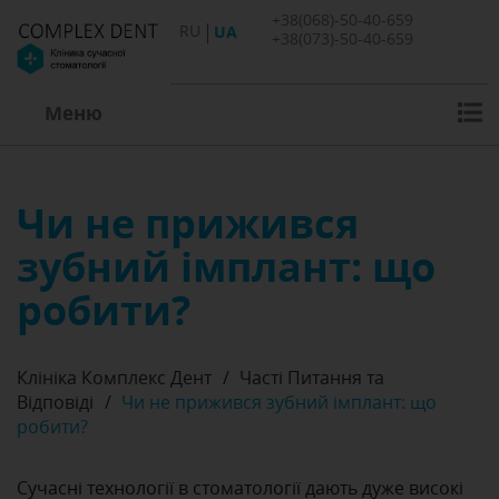
+38(068)-50-40-659
RU
UA
+38(073)-50-40-659
Меню
Чи не прижився
зубний імплант: що
робити?
Клініка Комплекс Дент
/
Часті Питання та
Відповіді
/
Чи не прижився зубний імплант: що
робити?
Сучасні технології в стоматології дають дуже високі